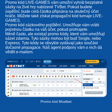
Promo kód LIVE-GAMES vám umožní vyhrát bezplatné
sázky na živé hry nabízené TVBet. Pokud budete
úspěšní, bude celá částka připsána na skutečný účet
hráče. Můžete také získat propagační kód turnaje LIVE-
GAMES.
Promo kód sázkového pojištění. Umožňuje vám vrátit
pojistnou částku na váš účet, pokud prohrajete.
Méně často, ale existují promo kódy, které vám umožňují
sázet zdarma. Tyto sázky mohou být buď Single, nebo
Express. Tyto kódy se obvykle vydávají jako součást
dočasné propagace. Náš agent podpory vám o nich dá
vědět e-mailem.
Promo kód Mostbet