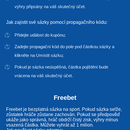
výhry připsány na váš skutečný účet.
Jak zajistit své sázky pomocí propagačního kódu:
Přidejte událost do kupónu;
Zadejte propagační kód do pole pod částkou sázky a
klikněte na Umístit sázku;
Pokud je sázka neúspěšná, částka pojištění bude
vrácena na váš skutečný účet.
Freebet
Freebet je bezplatná sázka na sport. Pokud sázka selže,
zůstatek hráče zůstane zachován. Pokud se předpověď
ukáže jako správná, hráč obdrží čistý zisk, výhry mínus
vsazená částka. Můžete vyhrát až 1 milion.